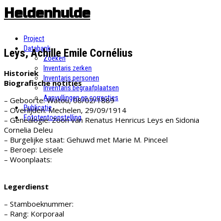
Skip
Heldenhulde
to
content
Project
Databank
Leys, Achille Emile Cornélius
Zoeken
Inventaris zerken
Historiek
Inventaris personen
Biografische notities
Inventaris begraafplaatsen
Aanvullingen en correcties
– Geboorte: Watou, 08/02/1889
Publicatie
– Overlijden: Mechelen, 29/09/1914
Fototentoonstelling
– Genealogie: Zoon van Renatus Henricus Leys en Sidonia
Cornelia Deleu
– Burgelijke staat: Gehuwd met Marie M. Pinceel
– Beroep: Leisele
– Woonplaats:
Legerdienst
– Stamboeknummer:
– Rang: Korporaal