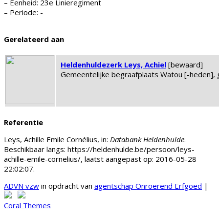
– Eenheid: 23e Linieregiment
– Periode: -
Gerelateerd aan
Heldenhuldezerk Leys, Achiel
[bewaard]
Gemeentelijke begraafplaats Watou [-heden],
Referentie
Leys, Achille Emile Cornélius, in:
Databank Heldenhulde
.
Beschikbaar langs: https://heldenhulde.be/persoon/leys-
achille-emile-cornelius/, laatst aangepast op: 2016-05-28
22:02:07.
ADVN vzw
in opdracht van
agentschap Onroerend Erfgoed
|
Coral Themes